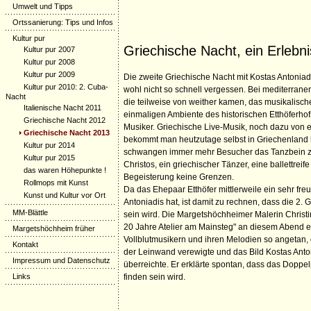
Umwelt und Tipps
Ortssanierung: Tips und Infos
Kultur pur
Griechische Nacht, ein Erlebni
Kultur pur 2007
Kultur pur 2008
Kultur pur 2009
Die zweite Griechische Nacht mit Kostas Antoniadi
Kultur pur 2010: 2. Cuba-
wohl nicht so schnell vergessen. Bei mediterran
Nacht
die teilweise von weither kamen, das musikalisch
Italienische Nacht 2011
einmaligen Ambiente des historischen Etthöferhof
Griechische Nacht 2012
Musiker. Griechische Live-Musik, noch dazu von 
Griechische Nacht 2013
bekommt man heutzutage selbst in Griechenland
Kultur pur 2014
schwangen immer mehr Besucher das Tanzbein z
Kultur pur 2015
Christos, ein griechischer Tänzer, eine ballettreife
das waren Höhepunkte !
Begeisterung keine Grenzen.
Rollmops mit Kunst
Da das Ehepaar Etthöfer mittlerweile ein sehr fre
Kunst und Kultur vor Ort
Antoniadis hat, ist damit zu rechnen, dass die 2. 
MM-Blättle
sein wird. Die Margetshöchheimer Malerin Christin
20 Jahre Atelier am Mainsteg" an diesem Abend e
Margetshöchheim früher
Vollblutmusikern und ihren Melodien so angetan, 
Kontakt
der Leinwand verewigte und das Bild Kostas Ant
Impressum und Datenschutz
überreichte. Er erklärte spontan, dass das Doppel
Links
finden sein wird.