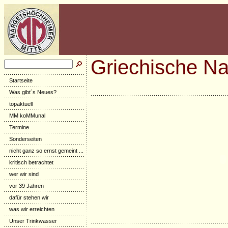
Griechische Na
Startseite
Was gibt´s Neues?
topaktuell
MM koMMunal
Termine
Sonderseiten
nicht ganz so ernst gemeint ...
kritisch betrachtet
wer wir sind
vor 39 Jahren
dafür stehen wir
was wir erreichten
Unser Trinkwasser