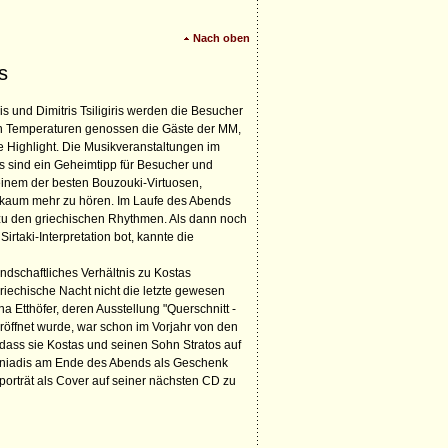
Nach oben
s
s und Dimitris Tsiligiris werden die Besucher
en Temperaturen genossen die Gäste der MM,
e Highlight. Die Musikveranstaltungen im
s sind ein Geheimtipp für Besucher und
einem der besten Bouzouki-Virtuosen,
 kaum mehr zu hören. Im Laufe des Abends
u den griechischen Rhythmen. Als dann noch
 Sirtaki-Interpretation bot, kannte die
undschaftliches Verhältnis zu Kostas
Griechische Nacht nicht die letzte gewesen
a Etthöfer, deren Ausstellung "Querschnitt -
röffnet wurde, war schon im Vorjahr von den
dass sie Kostas und seinen Sohn Stratos auf
oniadis am Ende des Abends als Geschenk
porträt als Cover auf seiner nächsten CD zu